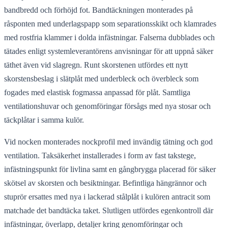
bandbredd och förhöjd fot. Bandtäckningen monterades på
råsponten med underlagspapp som separationsskikt och klamrades
med rostfria klammer i dolda infästningar. Falserna dubblades och
tätades enligt systemleverantörens anvisningar för att uppnå säker
täthet även vid slagregn. Runt skorstenen utfördes ett nytt
skorstensbeslag i slätplåt med underbleck och överbleck som
fogades med elastisk fogmassa anpassad för plåt. Samtliga
ventilationshuvar och genomföringar försågs med nya stosar och
täckplåtar i samma kulör.
Vid nocken monterades nockprofil med invändig tätning och god
ventilation. Taksäkerhet installerades i form av fast takstege,
infästningspunkt för livlina samt en gångbrygga placerad för säker
skötsel av skorsten och besiktningar. Befintliga hängrännor och
stuprör ersattes med nya i lackerad stålplåt i kulören antracit som
matchade det bandtäcka taket. Slutligen utfördes egenkontroll där
infästningar, överlapp, detaljer kring genomföringar och