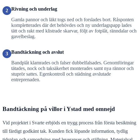
Rivning och underlag
2
Gamla pannor och läkt togs ned och forslades bort. Råsponten
kompletterades där det behövdes och ny underlagspapp lades
tätt och rakt med klistrade skarvar, följt av fotplåt, ränndalar och
gavelbeslag.
Bandtäckning och avslut
3
Bandplåt klamrades och falser dubbelfalsades. Genomföringar
tätades, nock och taksäkerhet monterades samt nya rännor och
stuprör sattes. Egenkontroll och städning avslutade
entreprenaden.
Bandtäckning på villor i Ystad med omnejd
Vid projektet i Svarte erbjöds en trygg process från första besiktning
till färdigt godkänt tak. Kunden fick löpande information, tydlig
tidsplan och samordning med leveranser och ställning. Materialval