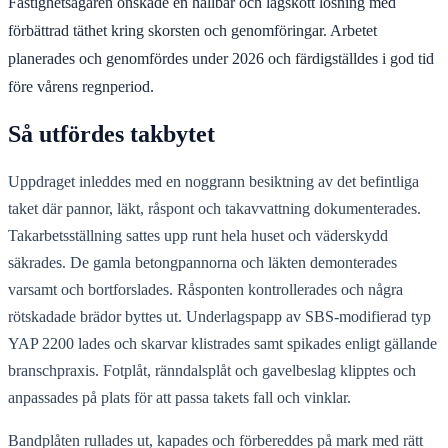
Fastighetsägaren önskade en hållbar och lågskött lösning med
förbättrad täthet kring skorsten och genomföringar. Arbetet
planerades och genomfördes under 2026 och färdigställdes i god tid
före vårens regnperiod.
Så utfördes takbytet
Uppdraget inleddes med en noggrann besiktning av det befintliga
taket där pannor, läkt, råspont och takavvattning dokumenterades.
Takarbetsställning sattes upp runt hela huset och väderskydd
säkrades. De gamla betongpannorna och läkten demonterades
varsamt och bortforslades. Råsponten kontrollerades och några
rötskadade brädor byttes ut. Underlagspapp av SBS-modifierad typ
YAP 2200 lades och skarvar klistrades samt spikades enligt gällande
branschpraxis. Fotplåt, ränndalsplåt och gavelbeslag klipptes och
anpassades på plats för att passa takets fall och vinklar.
Bandplåten rullades ut, kapades och förbereddes på mark med rätt