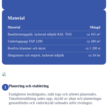
Material
Material
Mängd
Bandtäckningsplåt, lackerad stålplåt RAL 7016
ca 165 m²
Underlagspapp YAP 2200
ca 180 m²
Rostfria klammer och skruv
ca 1 200 st
Hängrännor och stuprör, lackerad stålplåt
ca 34 lm
Planering och etablering
1
Fastigheten besiktigades, mått togs och arbetet planerades.
Takarbetsställning sattes upp, skydd av altan och planteringar
genomfördes och väderskydd ordnades inför rivningen.