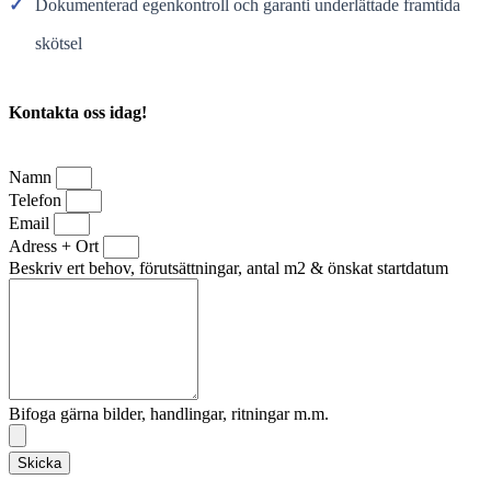
✓
Dokumenterad egenkontroll och garanti underlättade framtida
skötsel
Kontakta oss idag!
Namn
Telefon
Email
Adress + Ort
Beskriv ert behov, förutsättningar, antal m2 & önskat startdatum
Bifoga gärna bilder, handlingar, ritningar m.m.
Skicka