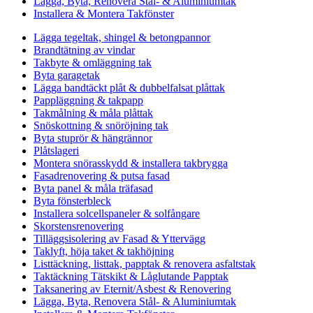
Lägga, Byta, Renovera Stål- & Aluminiumtak
Installera & Montera Takfönster
Lägga tegeltak, shingel & betongpannor
Brandtätning av vindar
Takbyte & omläggning tak
Byta garagetak
Lägga bandtäckt plåt & dubbelfalsat plåttak
Pappläggning & takpapp
Takmålning & måla plåttak
Snöskottning & snöröjning tak
Byta stuprör & hängrännor
Plåtslageri
Montera snörasskydd & installera takbrygga
Fasadrenovering & putsa fasad
Byta panel & måla träfasad
Byta fönsterbleck
Installera solcellspaneler & solfångare
Skorstensrenovering
Tilläggsisolering av Fasad & Yttervägg
Taklyft, höja taket & takhöjning
Listtäckning, listtak, papptak & renovera asfaltstak
Taktäckning Tätskikt & Låglutande Papptak
Taksanering av Eternit/Asbest & Renovering
Lägga, Byta, Renovera Stål- & Aluminiumtak