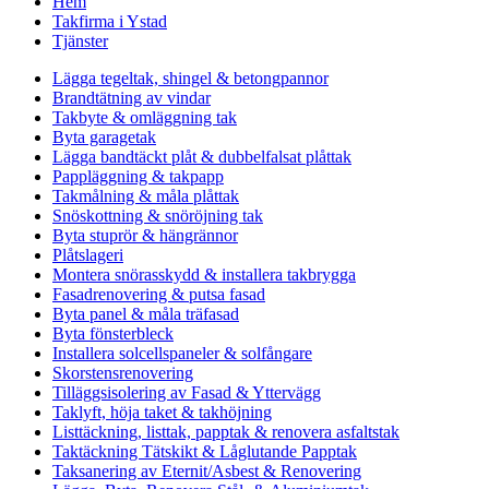
Hem
Takfirma i Ystad
Tjänster
Lägga tegeltak, shingel & betongpannor
Brandtätning av vindar
Takbyte & omläggning tak
Byta garagetak
Lägga bandtäckt plåt & dubbelfalsat plåttak
Pappläggning & takpapp
Takmålning & måla plåttak
Snöskottning & snöröjning tak
Byta stuprör & hängrännor
Plåtslageri
Montera snörasskydd & installera takbrygga
Fasadrenovering & putsa fasad
Byta panel & måla träfasad
Byta fönsterbleck
Installera solcellspaneler & solfångare
Skorstensrenovering
Tilläggsisolering av Fasad & Yttervägg
Taklyft, höja taket & takhöjning
Listtäckning, listtak, papptak & renovera asfaltstak
Taktäckning Tätskikt & Låglutande Papptak
Taksanering av Eternit/Asbest & Renovering