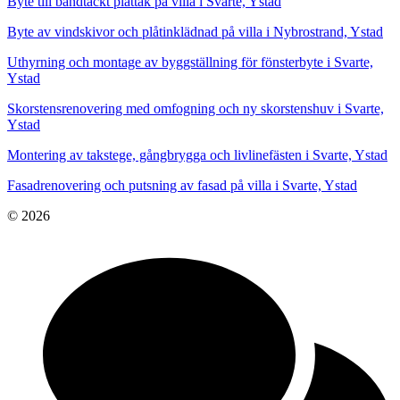
Byte till bandtäckt plåttak på villa i Svarte, Ystad
Byte av vindskivor och plåtinklädnad på villa i Nybrostrand, Ystad
Uthyrning och montage av byggställning för fönsterbyte i Svarte,
Ystad
Skorstensrenovering med omfogning och ny skorstenshuv i Svarte,
Ystad
Montering av takstege, gångbrygga och livlinefästen i Svarte, Ystad
Fasadrenovering och putsning av fasad på villa i Svarte, Ystad
© 2026