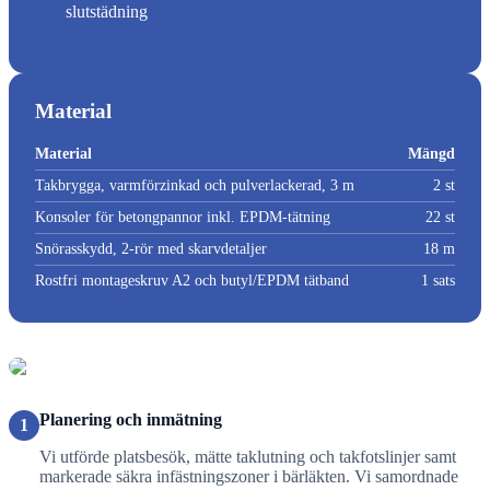
slutstädning
Material
Material
Mängd
Takbrygga, varmförzinkad och pulverlackerad, 3 m
2 st
Konsoler för betongpannor inkl. EPDM-tätning
22 st
Snörasskydd, 2-rör med skarvdetaljer
18 m
Rostfri montageskruv A2 och butyl/EPDM tätband
1 sats
Planering och inmätning
1
Vi utförde platsbesök, mätte taklutning och takfotslinjer samt
markerade säkra infästningszoner i bärläkten. Vi samordnade