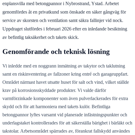
enplansvilla med betongpannor i Nybrostrand, Ystad. Arbetet
genomfördes åt en privatkund som önskade en säker gångväg för
service av skorsten och ventilation samt säkra fallinjer vid nock.
Uppdraget slutfördes i februari 2026 efter en inledande besiktning
av befintlig taksäkerhet och takets skick.
Genomförande och teknisk lösning
Vi inledde med en noggrann inmätning av takytor och taklutning
samt en riskinventering av fallzoner kring entré och garageuppfart.
Området närmast havet utsatte huset för salt och vind, vilket ställde
krav på korrosionsskyddade produkter. Vi valde därför
varmförzinkade komponenter som även pulverlackerades för extra
skydd och för att harmoniera med takets kulör. Befintliga
betongpannor lyftes varsamt vid planerade infästningspunkter och
underlagstaket kontrollerades för att säkerställa bärighet i bärläkt och
takstolar. Arbetsområdet spärrades av, förankrat fallskydd användes