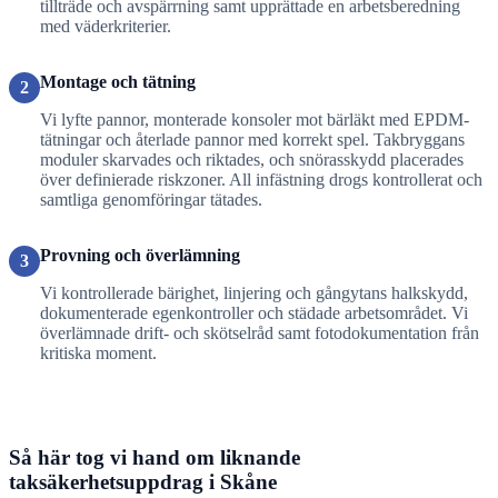
tillträde och avspärrning samt upprättade en arbetsberedning
med väderkriterier.
Montage och tätning
2
Vi lyfte pannor, monterade konsoler mot bärläkt med EPDM-
tätningar och återlade pannor med korrekt spel. Takbryggans
moduler skarvades och riktades, och snörasskydd placerades
över definierade riskzoner. All infästning drogs kontrollerat och
samtliga genomföringar tätades.
Provning och överlämning
3
Vi kontrollerade bärighet, linjering och gångytans halkskydd,
dokumenterade egenkontroller och städade arbetsområdet. Vi
överlämnade drift- och skötselråd samt fotodokumentation från
kritiska moment.
Så här tog vi hand om liknande
taksäkerhetsuppdrag i Skåne