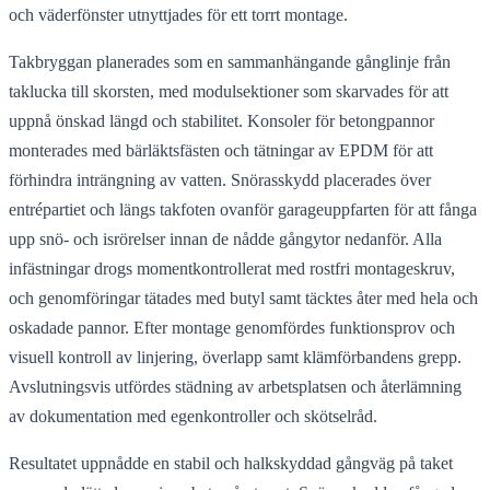
och väderfönster utnyttjades för ett torrt montage.
Takbryggan planerades som en sammanhängande gånglinje från
taklucka till skorsten, med modulsektioner som skarvades för att
uppnå önskad längd och stabilitet. Konsoler för betongpannor
monterades med bärläktsfästen och tätningar av EPDM för att
förhindra inträngning av vatten. Snörasskydd placerades över
entrépartiet och längs takfoten ovanför garageuppfarten för att fånga
upp snö- och isrörelser innan de nådde gångytor nedanför. Alla
infästningar drogs momentkontrollerat med rostfri montageskruv,
och genomföringar tätades med butyl samt täcktes åter med hela och
oskadade pannor. Efter montage genomfördes funktionsprov och
visuell kontroll av linjering, överlapp samt klämförbandens grepp.
Avslutningsvis utfördes städning av arbetsplatsen och återlämning
av dokumentation med egenkontroller och skötselråd.
Resultatet uppnådde en stabil och halkskyddad gångväg på taket