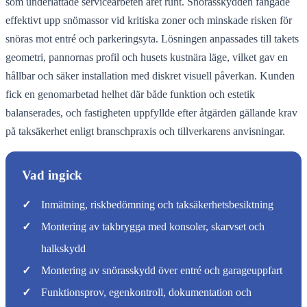
som underlättade servicearbeten året runt. Snörasskydden fångade
effektivt upp snömassor vid kritiska zoner och minskade risken för
snöras mot entré och parkeringsyta. Lösningen anpassades till takets
geometri, pannornas profil och husets kustnära läge, vilket gav en
hållbar och säker installation med diskret visuell påverkan. Kunden
fick en genomarbetad helhet där både funktion och estetik
balanserades, och fastigheten uppfyllde efter åtgärden gällande krav
på taksäkerhet enligt branschpraxis och tillverkarens anvisningar.
Vad ingick
✓
Inmätning, riskbedömning och taksäkerhetsbesiktning
✓
Montering av takbrygga med konsoler, skarvset och
halkskydd
✓
Montering av snörasskydd över entré och garageuppfart
✓
Funktionsprov, egenkontroll, dokumentation och