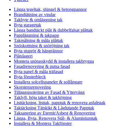
Lägga tegeltak, shingel & betongpannor
Brandtätning av vindar
Takbyte & omläggning tak
Byta garagetak
Lägga bandtäckt plåt & dubbelfalsat plåttak
Pappläggning & takpapp
Takmålning & måla plåttak
Snöskottning & snöröjning tak
Byta stuprör & hängrännor
Plåtslageri
Montera snörasskydd & installera takbrygga
Fasadrenovering & putsa fasad
Byta panel & måla träfasad
Byta fönsterbleck
Installera solcellspaneler & solfångare
Skorstensrenovering
Tilläggsisolering av Fasad & Yttervägg
Taklyft, höja taket & takhöjning
Listtäckning, listtak, papptak & renovera asfaltstak
Taktäckning Tätskikt & Låglutande Papptak
Taksanering av Eternit/Asbest & Renovering
Lägga, Byta, Renovera Stål- & Aluminiumtak
Installera & Montera Takfönster