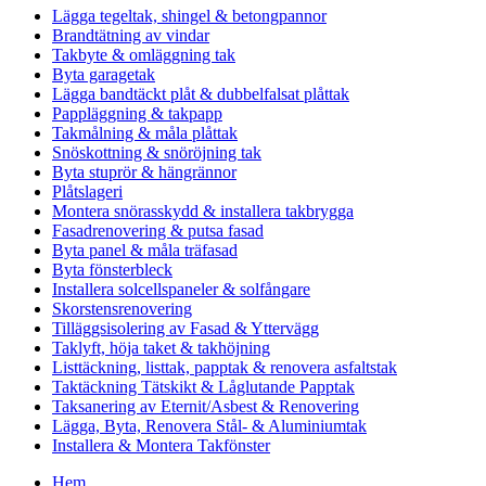
Lägga tegeltak, shingel & betongpannor
Brandtätning av vindar
Takbyte & omläggning tak
Byta garagetak
Lägga bandtäckt plåt & dubbelfalsat plåttak
Pappläggning & takpapp
Takmålning & måla plåttak
Snöskottning & snöröjning tak
Byta stuprör & hängrännor
Plåtslageri
Montera snörasskydd & installera takbrygga
Fasadrenovering & putsa fasad
Byta panel & måla träfasad
Byta fönsterbleck
Installera solcellspaneler & solfångare
Skorstensrenovering
Tilläggsisolering av Fasad & Yttervägg
Taklyft, höja taket & takhöjning
Listtäckning, listtak, papptak & renovera asfaltstak
Taktäckning Tätskikt & Låglutande Papptak
Taksanering av Eternit/Asbest & Renovering
Lägga, Byta, Renovera Stål- & Aluminiumtak
Installera & Montera Takfönster
Hem