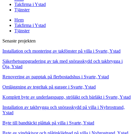
Takfirma i Ystad
Tjänster
Hem
Takfirma i Ystad
Tjänster
Senaste projekten
Installation och montering av takfönster på villa i Svarte, Ystad
Säkerhetsuppgradering av tak med snörasskydd och takbrygga i
Öja, Ystad
Renovering av papptak på flerbostadshus i Svarte, Ystad
Omläggning av tegeltak på garage i Svarte, Ystad
Komplett byte av underlagspapp, ströläkt och bärläkt i Svarte, Ystad
Installation av takbrygga och snörasskydd på villa i Nybrostrand,
Ystad
Byte till bandtäckt plåttak på villa i Svarte, Ystad
Byte av vindskivor och plåtinklädnad på villa i Nybrostrand, Ystad