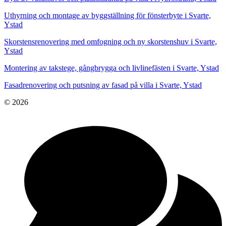
Uthyrning och montage av byggställning för fönsterbyte i Svarte,
Ystad
Skorstensrenovering med omfogning och ny skorstenshuv i Svarte,
Ystad
Montering av takstege, gångbrygga och livlinefästen i Svarte, Ystad
Fasadrenovering och putsning av fasad på villa i Svarte, Ystad
© 2026