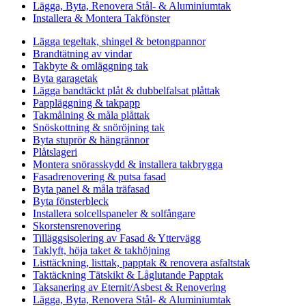
Lägga, Byta, Renovera Stål- & Aluminiumtak
Installera & Montera Takfönster
Lägga tegeltak, shingel & betongpannor
Brandtätning av vindar
Takbyte & omläggning tak
Byta garagetak
Lägga bandtäckt plåt & dubbelfalsat plåttak
Pappläggning & takpapp
Takmålning & måla plåttak
Snöskottning & snöröjning tak
Byta stuprör & hängrännor
Plåtslageri
Montera snörasskydd & installera takbrygga
Fasadrenovering & putsa fasad
Byta panel & måla träfasad
Byta fönsterbleck
Installera solcellspaneler & solfångare
Skorstensrenovering
Tilläggsisolering av Fasad & Yttervägg
Taklyft, höja taket & takhöjning
Listtäckning, listtak, papptak & renovera asfaltstak
Taktäckning Tätskikt & Låglutande Papptak
Taksanering av Eternit/Asbest & Renovering
Lägga, Byta, Renovera Stål- & Aluminiumtak