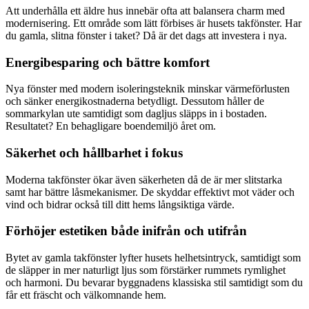
Att underhålla ett äldre hus innebär ofta att balansera charm med
modernisering. Ett område som lätt förbises är husets takfönster. Har
du gamla, slitna fönster i taket? Då är det dags att investera i nya.
Energibesparing och bättre komfort
Nya fönster med modern isoleringsteknik minskar värmeförlusten
och sänker energikostnaderna betydligt. Dessutom håller de
sommarkylan ute samtidigt som dagljus släpps in i bostaden.
Resultatet? En behagligare boendemiljö året om.
Säkerhet och hållbarhet i fokus
Moderna takfönster ökar även säkerheten då de är mer slitstarka
samt har bättre låsmekanismer. De skyddar effektivt mot väder och
vind och bidrar också till ditt hems långsiktiga värde.
Förhöjer estetiken både inifrån och utifrån
Bytet av gamla takfönster lyfter husets helhetsintryck, samtidigt som
de släpper in mer naturligt ljus som förstärker rummets rymlighet
och harmoni. Du bevarar byggnadens klassiska stil samtidigt som du
får ett fräscht och välkomnande hem.