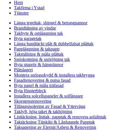
Hem
Takfirma i Ystad
Tjänster
Lägga tegeltak, shingel & betongpannor
Brandtätning av vindar
Takbyte & omläggning tak
Byta garagetak
Lägga bandtäckt plåt & dubbelfalsat plåttak
Pappläggning & takpapp
Takmålning & måla plåttak
Snöskottning & snöröjning tak
Byta stuprör & hängrännor
Plåtslageri
Montera snörasskydd & installera takbrygga
Fasadrenovering & putsa fasad
Byta panel & måla träfasad
Byta fönsterbleck
Installera solcellspaneler & solfångare
Skorstensrenovering
Tilläggsisolering av Fasad & Yttervägg
Taklyft, höja taket & takhöjning
Listtäckning, listtak, papptak & renovera asfaltstak
Taktäckning Tätskikt & Låglutande Papptak
Taksanering av Eternit/Asbest & Renovering