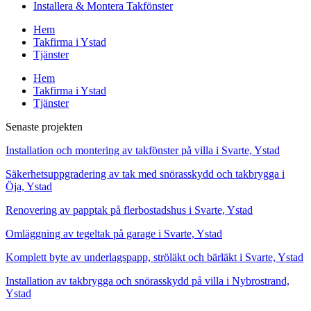
Installera & Montera Takfönster
Hem
Takfirma i Ystad
Tjänster
Hem
Takfirma i Ystad
Tjänster
Senaste projekten
Installation och montering av takfönster på villa i Svarte, Ystad
Säkerhetsuppgradering av tak med snörasskydd och takbrygga i
Öja, Ystad
Renovering av papptak på flerbostadshus i Svarte, Ystad
Omläggning av tegeltak på garage i Svarte, Ystad
Komplett byte av underlagspapp, ströläkt och bärläkt i Svarte, Ystad
Installation av takbrygga och snörasskydd på villa i Nybrostrand,
Ystad