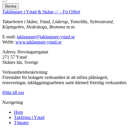
Skicka
Takläggare i Ystad & Skåne ✅ - Fri Offert
Takarbeten i Skåne, Ystad, Löderup, Tomelilla, Nybrostrand,
Köpingebro, Hedeskoga, Bromma m.m.
E-mail:
taklaggare@taklaggare-ystad.se
Webb:
www.taklaggare-ystad.se
Adress: Hovslagaregatan
271 57 Ystad
Skånes län, Sverige
Verksamhetsbeskrivning:
Föremålet för bolagets verksamhet är att utföra plåtslageri,
renoveringar, takläggningsarbeten samt därmed förenlig verksamhet.
Hitta till oss
Navigering
Hem
Takfirma i Ystad
Tjänster