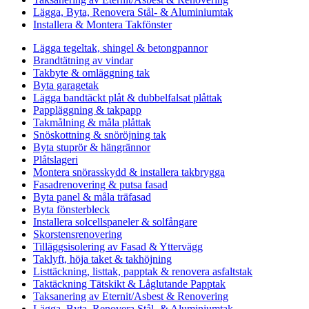
Lägga, Byta, Renovera Stål- & Aluminiumtak
Installera & Montera Takfönster
Lägga tegeltak, shingel & betongpannor
Brandtätning av vindar
Takbyte & omläggning tak
Byta garagetak
Lägga bandtäckt plåt & dubbelfalsat plåttak
Pappläggning & takpapp
Takmålning & måla plåttak
Snöskottning & snöröjning tak
Byta stuprör & hängrännor
Plåtslageri
Montera snörasskydd & installera takbrygga
Fasadrenovering & putsa fasad
Byta panel & måla träfasad
Byta fönsterbleck
Installera solcellspaneler & solfångare
Skorstensrenovering
Tilläggsisolering av Fasad & Yttervägg
Taklyft, höja taket & takhöjning
Listtäckning, listtak, papptak & renovera asfaltstak
Taktäckning Tätskikt & Låglutande Papptak
Taksanering av Eternit/Asbest & Renovering
Lägga, Byta, Renovera Stål- & Aluminiumtak