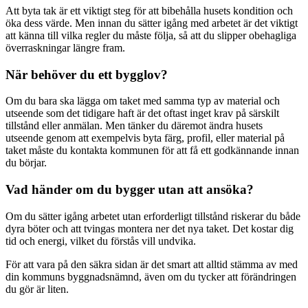
Att byta tak är ett viktigt steg för att bibehålla husets kondition och
öka dess värde. Men innan du sätter igång med arbetet är det viktigt
att känna till vilka regler du måste följa, så att du slipper obehagliga
överraskningar längre fram.
När behöver du ett bygglov?
Om du bara ska lägga om taket med samma typ av material och
utseende som det tidigare haft är det oftast inget krav på särskilt
tillstånd eller anmälan. Men tänker du däremot ändra husets
utseende genom att exempelvis byta färg, profil, eller material på
taket måste du kontakta kommunen för att få ett godkännande innan
du börjar.
Vad händer om du bygger utan att ansöka?
Om du sätter igång arbetet utan erforderligt tillstånd riskerar du både
dyra böter och att tvingas montera ner det nya taket. Det kostar dig
tid och energi, vilket du förstås vill undvika.
För att vara på den säkra sidan är det smart att alltid stämma av med
din kommuns byggnadsnämnd, även om du tycker att förändringen
du gör är liten.