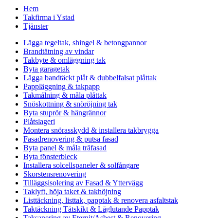
Hem
Takfirma i Ystad
Tjänster
Lägga tegeltak, shingel & betongpannor
Brandtätning av vindar
Takbyte & omläggning tak
Byta garagetak
Lägga bandtäckt plåt & dubbelfalsat plåttak
Pappläggning & takpapp
Takmålning & måla plåttak
Snöskottning & snöröjning tak
Byta stuprör & hängrännor
Plåtslageri
Montera snörasskydd & installera takbrygga
Fasadrenovering & putsa fasad
Byta panel & måla träfasad
Byta fönsterbleck
Installera solcellspaneler & solfångare
Skorstensrenovering
Tilläggsisolering av Fasad & Yttervägg
Taklyft, höja taket & takhöjning
Listtäckning, listtak, papptak & renovera asfaltstak
Taktäckning Tätskikt & Låglutande Papptak
Taksanering av Eternit/Asbest & Renovering