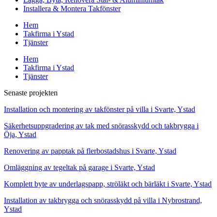
Installera & Montera Takfönster
Hem
Takfirma i Ystad
Tjänster
Hem
Takfirma i Ystad
Tjänster
Senaste projekten
Installation och montering av takfönster på villa i Svarte, Ystad
Säkerhetsuppgradering av tak med snörasskydd och takbrygga i
Öja, Ystad
Renovering av papptak på flerbostadshus i Svarte, Ystad
Omläggning av tegeltak på garage i Svarte, Ystad
Komplett byte av underlagspapp, ströläkt och bärläkt i Svarte, Ystad
Installation av takbrygga och snörasskydd på villa i Nybrostrand,
Ystad