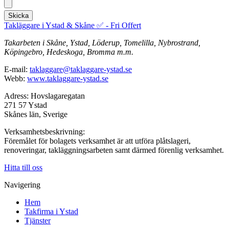
Skicka
Takläggare i Ystad & Skåne ✅ - Fri Offert
Takarbeten i Skåne, Ystad, Löderup, Tomelilla, Nybrostrand,
Köpingebro, Hedeskoga, Bromma m.m.
E-mail:
taklaggare@taklaggare-ystad.se
Webb:
www.taklaggare-ystad.se
Adress: Hovslagaregatan
271 57 Ystad
Skånes län, Sverige
Verksamhetsbeskrivning:
Föremålet för bolagets verksamhet är att utföra plåtslageri,
renoveringar, takläggningsarbeten samt därmed förenlig verksamhet.
Hitta till oss
Navigering
Hem
Takfirma i Ystad
Tjänster